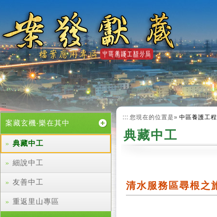
跳
到
主
要
內
容
:::
:::
您現在的位置是»
中區養護工程
案藏玄機‧樂在其中
典藏中工
典藏中工
細說中工
友善中工
清水服務區尋根之
重返里山專區