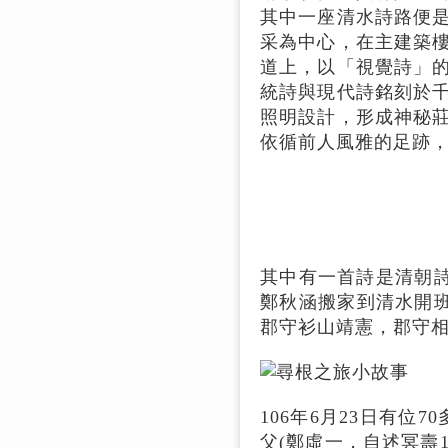
其中一座清水詩路便
采為中心，在主建築
道上，以「視覺詩」
統詩與現代詩銘刻於
照明設計，形成神秘
依循前人風雅的足跡
其中有一首詩是清朝詩
鄭秋涵搬家到清水開班
郡守衫山靖憲，郡守
106年6月23日有位
父(鄭虛一，自述冥壽