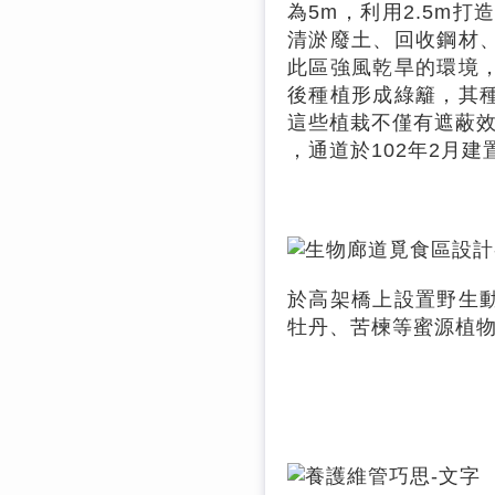
為5m，利用2.5m
清淤廢土、回收鋼材
此區強風乾旱的環境
後種植形成綠籬，其
這些植栽不僅有遮蔽
，通道於102年2月建
於高架橋上設置野生
牡丹、苦楝等蜜源植