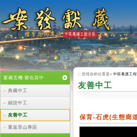
跳
到
主
要
內
容
:::
:::
您現在的位置是»
中區養護工程
案藏玄機‧樂在其中
友善中工
典藏中工
細說中工
友善中工
保育-石虎(生態廊道
重返里山專區