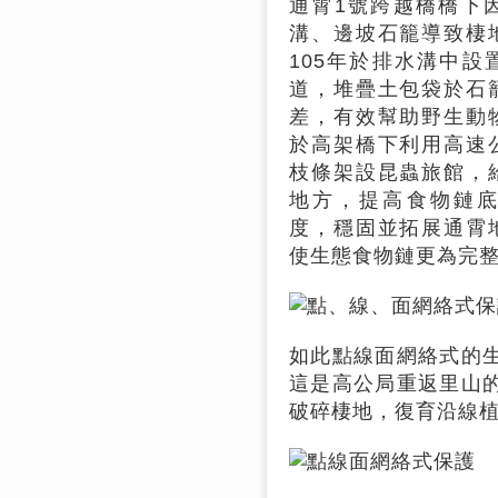
通霄1號跨越橋橋下
溝、邊坡石籠導致棲
105年於排水溝中設
道，堆疊土包袋於石
差，有效幫助野生動
於高架橋下利用高速
枝條架設昆蟲旅館，
地方，提高食物鏈
度，穩固並拓展通霄
使生態食物鏈更為完
如此點線面網絡式的
這是高公局重返里山
破碎棲地，復育沿線