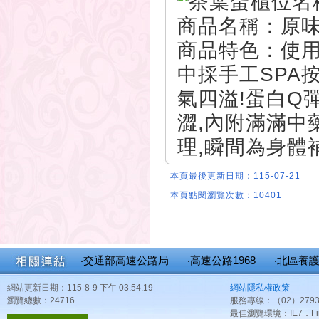
櫃位名
商品名稱：原味
商品特色：使用
中採手工SPA
氣四溢!蛋白Q
澀,內附滿滿中
理,瞬間為身體
本頁最後更新日期：115-07-21
本頁點閱瀏覽次數：10401
‧交通部高速公路局
‧高速公路1968
‧北區養
網站更新日期：115-8-9 下午 03:54:19
網站隱私權政策
瀏覽總數：24716
服務專線：（02）2793
最佳瀏覽環境：IE7．Fir