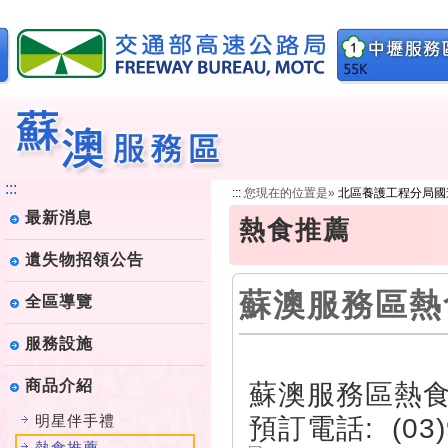
跳
到
主
要
內
容
:::
:::
您現在的位置是»
北區養護工程分局國
最新消息
熱食推薦
遺失物招領公告
蘇澳服務區熱
全區導覽
服務設施
商品介紹
蘇澳服務區熱
明星伴手禮
預訂電話: (03)
熱食推薦