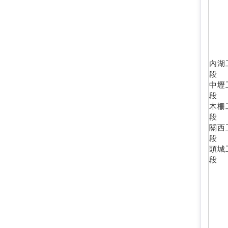
內湖
段
中壢
段
木柵
段
關西
段
頭城
段