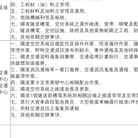
四、工程材（油）料之管理。
及保
五、工程材料及油料之管理及運用。
六、危險機械列管及報檢。
七、國道隧道機電、交控系統之運作維護、督導、聯繫及
八、隧道機電、交控設施、路燈及其他業務範圍之工程、
九、其他有關交辦事項。
一、國道交控系統設備監控及操作作業、匝道儀控作業、
管理作業、即時交通資訊發布與顯示、事件通報及其他特
二、國道交通資料蒐集與彙整、交通疏導計畫執行、交通
供媒體加值服務。
三、國道資訊通報單一窗口服務、交通資訊蒐集及通報、
交通
報處理作業。
中心
四、國道重大災害應變中心相關配合作業。
交通
五、國道交控系統之維護改善及更新。
中心
六、國道5號隧道群機電系統與相關設備之維護管理及災害防
七、禁行大貨車路段緊急救災、大型救援車輛通行核准(坪控
八、所轄交通資訊之蒐集與通報
九、其他有關交辦事項。