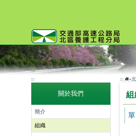
跳
到
主
要
內
容
:::
:::
»
北
關於我們
組
簡介
單
組織