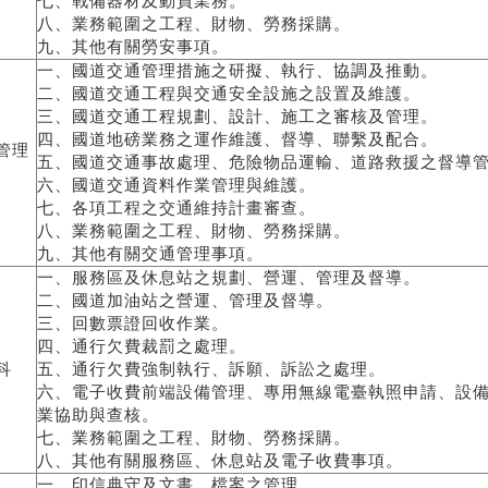
七、戰備器材及動員業務。
八、業務範圍之工程、財物、勞務採購。
九、其他有關勞安事項。
一、國道交通管理措施之研擬、執行、協調及推動。
二、國道交通工程與交通安全設施之設置及維護。
三、國道交通工程規劃、設計、施工之審核及管理。
四、國道地磅業務之運作維護、督導、聯繫及配合。
管理
五、國道交通事故處理、危險物品運輸、道路救援之督導
六、國道交通資料作業管理與維護。
七、各項工程之交通維持計畫審查。
八、業務範圍之工程、財物、勞務採購。
九、其他有關交通管理事項。
一、服務區及休息站之規劃、營運、管理及督導。
二、國道加油站之營運、管理及督導。
三、回數票證回收作業。
四、通行欠費裁罰之處理。
科
五、通行欠費強制執行、訴願、訴訟之處理。
六、電子收費前端設備管理、專用無線電臺執照申請、設
業協助與查核。
七、業務範圍之工程、財物、勞務採購。
八、其他有關服務區、休息站及電子收費事項。
一、印信典守及文書、檔案之管理。