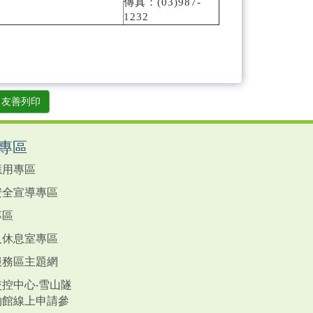
傳真：(03)987-
1232
友善列印
專區
應用專區
安全宣導專區
專區
人休息室專區
服務區主題網
控中心‧雪山隧
物館線上申請參