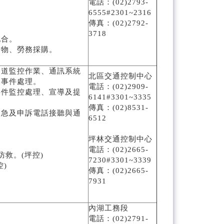
電話：(02)2793-
6555#2301~2316
傳真：(02)2792-
3718
配合。
財物、勞務採購。
隧道監控作業、通訊系統
北區交通控制中心
殊事件處理。
電話：(02)2909-
事件監控處理、宣導及提
6141#3301~3335
傳真：(02)8531-
緊急及申訴電話接聽與通
6512
坪林交通控制中心
電話：(02)2665-
救。(坪控)
7230#3301~3339
)
傳真：(02)2665-
7931
內湖工務段
電話：(02)2791-