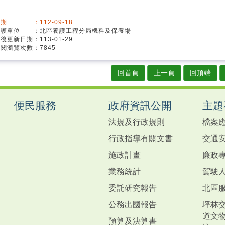
期 ：112-09-18
維護單位 ：北區養護工程分局機料及保養場
後更新日期：113-01-29
閱瀏覽次數：7845
回首頁
上一頁
回頂端
便民服務
政府資訊公開
主題
法規及行政規則
檔案
行政指導有關文書
交通
施政計畫
廉政
業務統計
駕駛
委託研究報告
北區
公務出國報告
坪林交
道文
預算及決算書