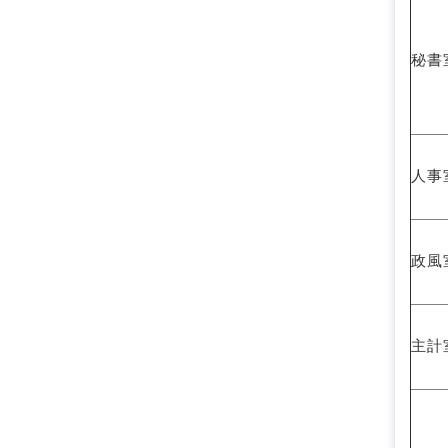
秘書
人事
政風
主計