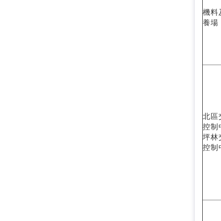
機料
養場
北區
控制
坪林
控制