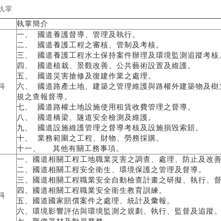
執掌
執掌簡介
一、 國道養護督導、管理及執行。
二、 國道養護工程之審核、管制及考核。
三、 國道養護工程水土保持案件辦理及環境監測追蹤考核
四、 國道植栽、景觀改善、公共藝術設置及維護。
五、 國道災害搶修及復建作業之處理。
科
六、 國道路產土地、建築之管理維護與路權外建築物及樹
規之查報督導。
七、 國道路權土地設施使用租賃收費管理之督導。
八、 國道橋梁、隧道安全檢測及維護。
九、 國道設施維護管理之督導考核及設施損毀索賠。
十、 業務範圍之工程、財物、勞務採購。
十一、 其他有關工務事項。
一、國道相關工程工地職業災害之調查、處理、防止及改
二、國道相關工程安全衛生、環境保護之管理及督導。
三、國道相關工程職業安全自動檢查計畫之研擬、執行、
四、國道相關工程職業安全衛生教育訓練。
科
五、國道國家賠償案件之處理、統計及彙報。
六、環境影響評估與環境監測之規劃、執行、監督及追蹤