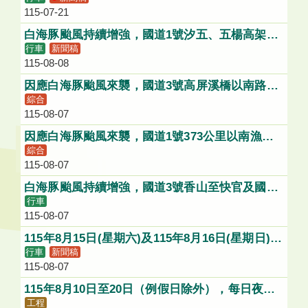
115-07-21
白海豚颱風持續增強，國道1號汐五、五楊高架及
行車
新聞稿
國5頭城蘇澳路段將可能採降速、禁行大型車或道
115-08-08
路封閉等管制
因應白海豚颱風來襲，國道3號高屏溪橋以南路段
綜合
最高速限需配合降低、禁行大型車或路段封閉等管
115-08-07
制
因應白海豚颱風來襲，國道1號373公里以南漁港
綜合
高架路段最高速限需配合降低、禁行大型車或路段
115-08-07
封閉等管制
白海豚颱風持續增強，國道3號香山至快官及國道
行車
4號清水端-豐勢，將可能採降速管制
115-08-07
115年8月15日(星期六)及115年8月16日(星期日)，
行車
新聞稿
每日8時至18時，施工封閉國道1號漁港高架（373
115-08-07
k+400~374k+320）及新生高架雙向全線(373k漁
港路(草衙路)出入口維持通行)，用路人請配合改
115年8月10日至20日（例假日除外），每日夜間1
道行駛。
工程
1時至翌日上午6時，施工封閉台64五股交流道聯