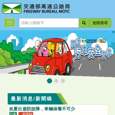
跳
到
主
要
進階搜尋
內
容
:::
最新消息/新聞稿
炎夏出遊防故障，車輛保養不可少
行車
🚩
新聞稿