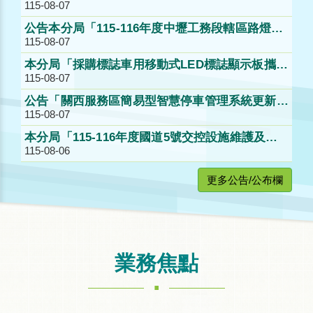
115-08-07
公告決標。
公告本分局「115-116年度中壢工務段轄區路燈巡
115-08-07
查維護及後續擴充工作」第2次公開招標。
本分局「採購標誌車用移動式LED標誌顯示板攜帶
115-08-07
型（含配置）」公開取得報價單公告。
公告「關西服務區簡易型智慧停車管理系統更新採
115-08-07
購案」第1次公開招標公告。
本分局「115-116年度國道5號交控設施維護及後
115-08-06
續擴充工作」案第2次公開招標公告。
更多公告/公布欄
業務焦點
.