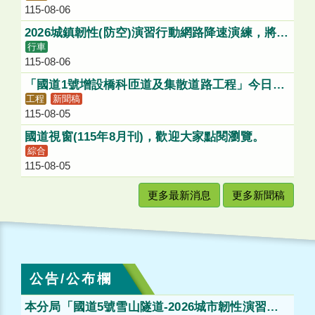
115-08-06
絡道進入國1北向入口匝道
2026城鎮韌性(防空)演習行動網路降速演練，將影
行車
響1968服務，請多加利用各類管道查詢國道路況
115-08-06
「國道1號增設橋科匝道及集散道路工程」今日動
工程
新聞稿
土，打造「大南方新矽谷」健全聯外路網
115-08-05
國道視窗(115年8月刊)，歡迎大家點閱瀏覽。
綜合
115-08-05
更多最新消息
更多新聞稿
公告/公布欄
本分局「國道5號雪山隧道-2026城市韌性演習」