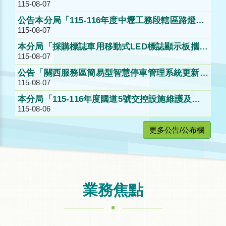
115-08-07
公告決標。
公告本分局「115-116年度中壢工務段轄區路燈巡
115-08-07
查維護及後續擴充工作」第2次公開招標。
本分局「採購標誌車用移動式LED標誌顯示板攜帶
115-08-07
型（含配置）」公開取得報價單公告。
公告「關西服務區簡易型智慧停車管理系統更新採
115-08-07
購案」第1次公開招標公告。
本分局「115-116年度國道5號交控設施維護及後
115-08-06
續擴充工作」案第2次公開招標公告。
更多公告/公布欄
業務焦點
.