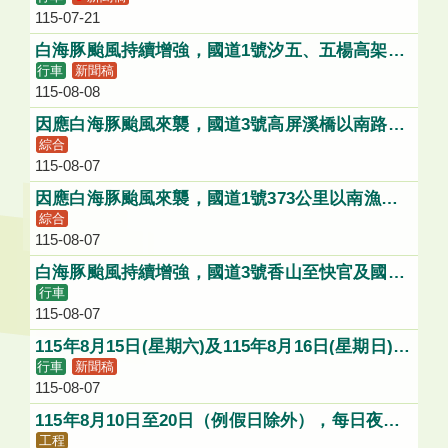
115-07-21
白海豚颱風持續增強，國道1號汐五、五楊高架及
行車
新聞稿
國5頭城蘇澳路段將可能採降速、禁行大型車或道
115-08-08
路封閉等管制
因應白海豚颱風來襲，國道3號高屏溪橋以南路段
綜合
最高速限需配合降低、禁行大型車或路段封閉等管
115-08-07
制
因應白海豚颱風來襲，國道1號373公里以南漁港
綜合
高架路段最高速限需配合降低、禁行大型車或路段
115-08-07
封閉等管制
白海豚颱風持續增強，國道3號香山至快官及國道
行車
4號清水端-豐勢，將可能採降速管制
115-08-07
115年8月15日(星期六)及115年8月16日(星期日)，
行車
新聞稿
每日8時至18時，施工封閉國道1號漁港高架（373
115-08-07
k+400~374k+320）及新生高架雙向全線(373k漁
港路(草衙路)出入口維持通行)，用路人請配合改
115年8月10日至20日（例假日除外），每日夜間1
道行駛。
工程
1時至翌日上午6時，施工封閉台64五股交流道聯