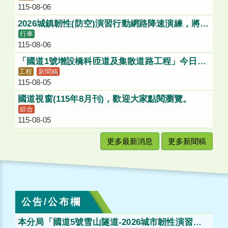
115-08-06
絡道進入國1北向入口匝道
2026城鎮韌性(防空)演習行動網路降速演練，將影
行車
響1968服務，請多加利用各類管道查詢國道路況
115-08-06
「國道1號增設橋科匝道及集散道路工程」今日動
工程
新聞稿
土，打造「大南方新矽谷」健全聯外路網
115-08-05
國道視窗(115年8月刊)，歡迎大家點閱瀏覽。
綜合
115-08-05
更多最新消息
更多新聞稿
公告/公布欄
本分局「國道5號雪山隧道-2026城市韌性演習」