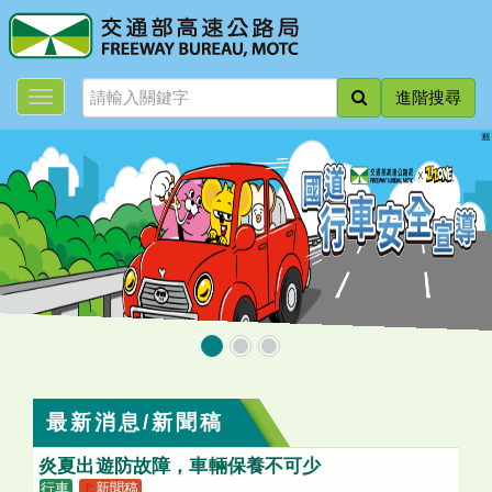
跳
到
主
要
進階搜尋
內
容
:::
最新消息/新聞稿
炎夏出遊防故障，車輛保養不可少
行車
🚩
新聞稿