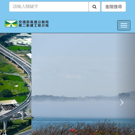
跳
進階搜尋
到
主
要
Toggl
內
:::
navig
容
上
一