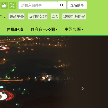
進階搜尋
門：
廉政平臺
我們的榮耀
ETC
1968即時路況
便民服務
政府資訊公開
主題專區
下
一
個