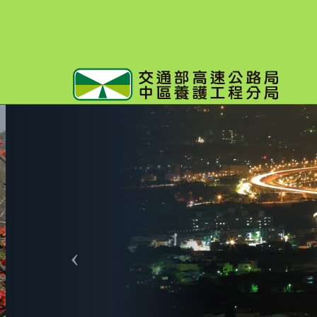
跳
到
主
要
內
容
:::
上
一
個