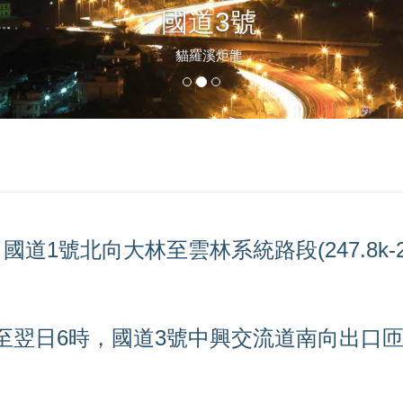
國道3號
貓羅溪炬龍
，國道1號北向大林至雲林系統路段(247.8k-
21時至翌日6時，國道3號中興交流道南向出