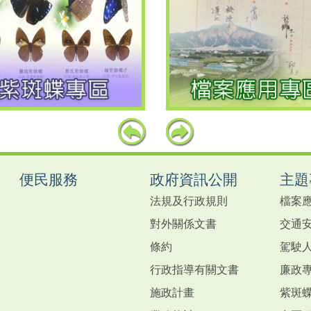
上
下
一
一
個
個
便民服務
政府資訊公開
主題
法規及行政規則
檔案
對外關係文書
交通
條約
駕駛
行政指導有關文書
廉政
施政計畫
紫斑