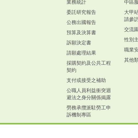
業務統計
中區
委託研究報告
大甲
請參
公務出國報告
交流
預算及決算書
性別
訴願決定書
職業
請願處理結果
其他
採購契約及公共工程
契約
支付或接受之補助
公職人員利益衝突迴
避法之身分關係揭露
勞務承攬派駐勞工申
訴機制專區