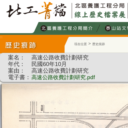
跳
到
主
要
內
容
:::
>
現在位置
歷史痕跡
:::
案名：
高速公路收費計劃研究
年代：
民國60年10月
案由：
高速公路收費計劃研究
電子書：
高速公路收費計劃研究.pdf