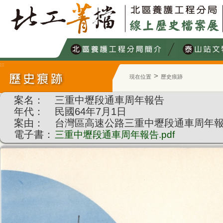
跳
到
主
要
內
容
:::
>
現在位置
歷史痕跡
:::
案名：
三重中壢段通車周年報告
年代：
民國64年7月1日
案由：
台灣區高速公路三重中壢段通車周年
電子書：
三重中壢段通車周年報告.pdf