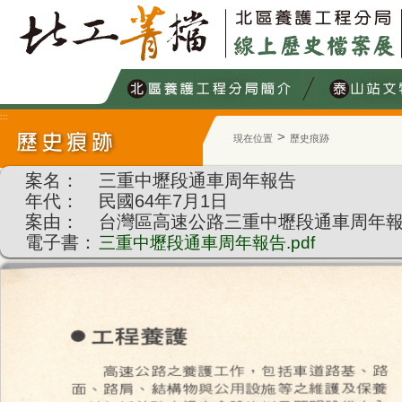
跳
到
主
要
內
容
:::
>
現在位置
歷史痕跡
:::
案名：
三重中壢段通車周年報告
年代：
民國64年7月1日
案由：
台灣區高速公路三重中壢段通車周年
電子書：
三重中壢段通車周年報告.pdf