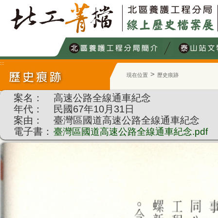
跳
到
主
要
內
容
:::
>
現在位置
歷史痕跡
:::
案名：
高速公路全線通車紀念
年代：
民國67年10月31日
案由：
臺灣區國道高速公路全線通車紀念
電子書：
臺灣區國道高速公路全線通車紀念.pdf