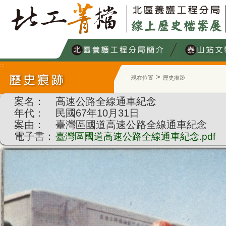
跳
到
主
要
內
容
:::
>
現在位置
歷史痕跡
:::
案名：
高速公路全線通車紀念
年代：
民國67年10月31日
案由：
臺灣區國道高速公路全線通車紀念
電子書：
臺灣區國道高速公路全線通車紀念.pdf