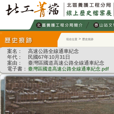
跳
到
主
要
內
容
:::
>
現在位置
歷史痕跡
:::
案名：
高速公路全線通車紀念
年代：
民國67年10月31日
案由：
臺灣區國道高速公路全線通車紀念
電子書：
臺灣區國道高速公路全線通車紀念.pdf