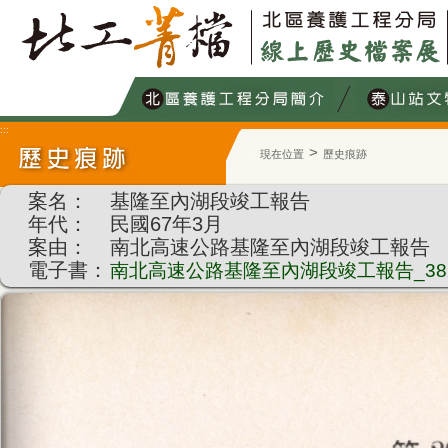
跳
到
主
要
內
容
:::
>
現在位置
歷史痕跡
:::
案名：
基隆至內湖段竣工報告
年代：
民國67年3月
案由：
南北高速公路基隆至內湖段竣工報告
電子書：
南北高速公路基隆至內湖段竣工報告_38250