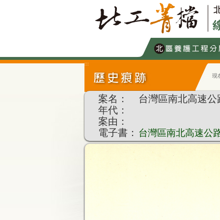
跳
到
主
要
內
容
:::
現
:::
案名：
台灣區南北高速公
年代：
案由：
電子書：
台灣區南北高速公路收