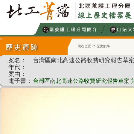
跳
到
主
要
內
容
:::
>
現在位置
歷史痕跡
:::
案名：
台灣區南北高速公路收費研究報告草案
年代：
案由：
電子書：
台灣區南北高速公路收費研究報告草案 第二