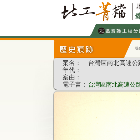
跳
到
主
要
內
容
:::
現
:::
案名：
台灣區南北高速公
年代：
案由：
電子書：
台灣區南北高速公路收