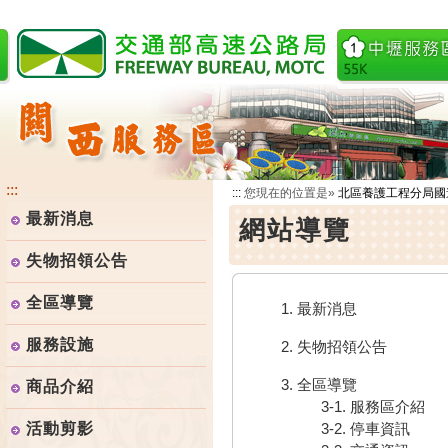
跳
到
主
要
內
容
:::
:::
您現在的位置是»
北區養護工程分局國
最新消息
網站導覽
失物招領公告
全區導覽
1. 最新消息
服務設施
2. 失物招領公告
3. 全區導覽
商品介紹
3-1. 服務區介紹
活動剪影
3-2. 停車資訊