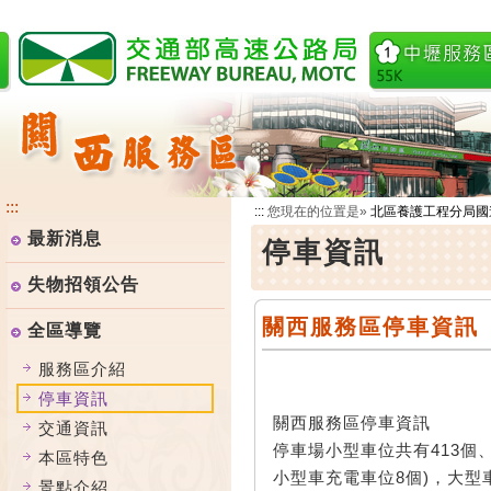
跳
到
主
要
內
容
:::
:::
您現在的位置是»
北區養護工程分局國
最新消息
停車資訊
失物招領公告
關西服務區停車資訊
全區導覽
服務區介紹
停車資訊
關西服務區停車資訊
交通資訊
停車場小型車位共有413個、
本區特色
小型車充電車位8個)，大型
景點介紹