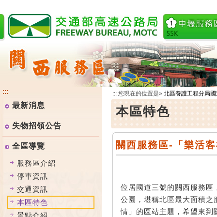
跳
到
主
要
內
容
:::
:::
您現在的位置是»
北區養護工程分局國
最新消息
本區特色
失物招領公告
關西服務區-「樂活客
全區導覽
服務區介紹
停車資訊
位居國道三號的關西服務區
交通資訊
公園，堪稱北區最大面積之
本區特色
情」的區站主題，希望來到
景點介紹