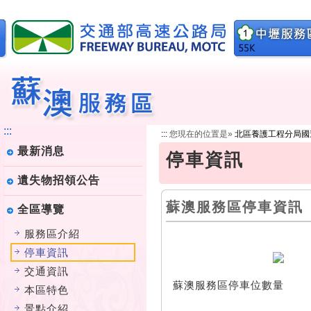
跳
到
主
要
內
容
:::
:::
您現在的位置是»
北區養護工程分局國
最新消息
停車資訊
遺失物招領公告
蘇澳服務區停車資訊
全區導覽
服務區介紹
停車資訊
交通資訊
蘇澳服務區停車位數量
本區特色
景點介紹