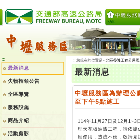
跳
到
主
要
內
容
:::
:::
您現在的位置是»
北區養護工程分局國
最新消息
最新消息
失物招領公告
中壢服務區為辦理公廁室
全區導覽
至下午5點施工
服務設施
商品介紹
114年11月27日及12月1
理天花板油漆工程，請依據
活動剪影
廁使用，造成不便，敬請見