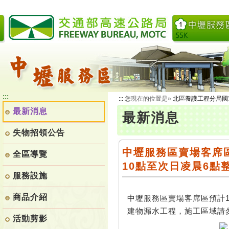
跳
到
主
要
內
容
:::
:::
您現在的位置是»
北區養護工程分局國
最新消息
最新消息
失物招領公告
中壢服務區賣場客席區預
全區導覽
10點至次日凌晨6點
服務設施
商品介紹
中壢服務區賣場客席區預計11
建物漏水工程，施工區域請
活動剪影