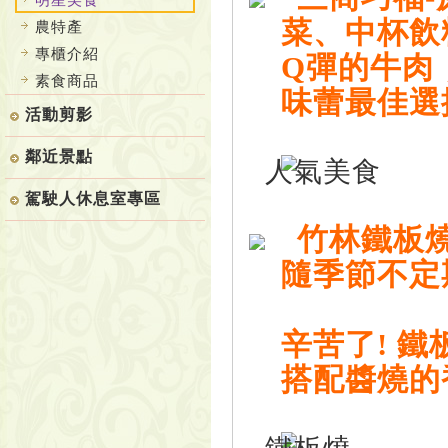
菜、中杯飲
農特產
專櫃介紹
Q彈的牛肉
素食商品
味蕾最佳選
活動剪影
鄰近景點
駕駛人休息室專區
竹林鐵板燒
隨季節不定
辛苦了! 
搭配醬燒的