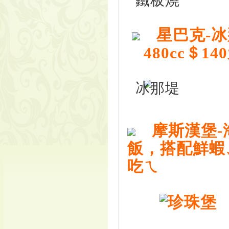
星巴克-冰
480cc＄14
摩斯漢堡-
飯，搭配鮮蝦
吃ㄟ