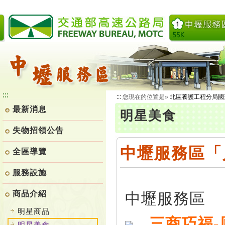
跳
到
主
要
內
容
:::
:::
您現在的位置是»
北區養護工程分局國
最新消息
明星美食
失物招領公告
中壢服務區「
全區導覽
服務設施
商品介紹
中壢服務區
明星商品
三商巧福-
明星美食