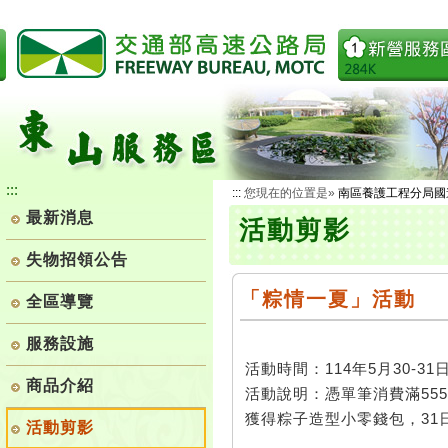
跳
到
主
要
內
容
:::
:::
您現在的位置是»
南區養護工程分局國
最新消息
活動剪影
失物招領公告
「粽情一夏」活動
全區導覽
服務設施
活動時間：114年5月30-31
商品介紹
活動說明：憑單筆消費滿55
獲得粽子造型小零錢包，31
活動剪影