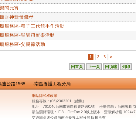
樂鬧元宵
節財神爺發錢母
廟服務區-種子三代館手作活動
廟服務區-聖誕扭蛋樂活動
廟服務區-父親節活動
1
2
3
>
回首頁
上一頁
回頂端
列印
高速公路1968
‧南區養護工程分局
網站隱私權政策
服務專線：(06)2363201（總機）
地址：701046台南市東區裕農路991號 檢舉信箱：台南郵政73
最佳瀏覽環境：IE 8．FireFox 2.0以上版本．螢幕解析度 1024x7
交通部高速公路局南區養護工程分局 版權所有