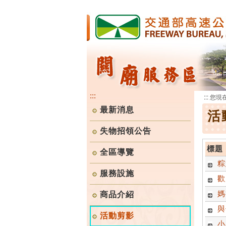
跳
到
主
要
內
容
:::
:::
您現
最新消息
活
失物招領公告
標題
全區導覽
粽
服務設施
歡
媽
商品介紹
與
活動剪影
小