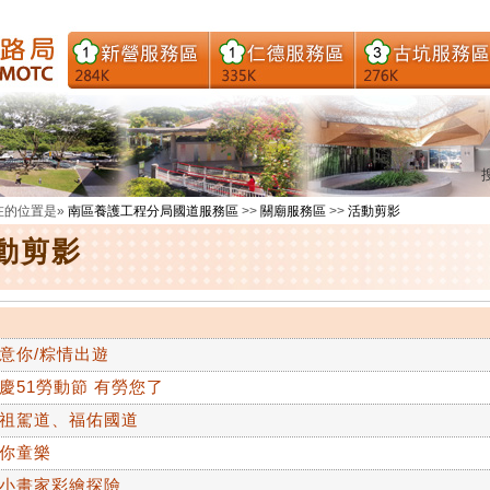
在的位置是»
南區養護工程分局國道服務區
>>
關廟服務區
>>
活動剪影
動剪影
意你/粽情出遊
慶51勞動節 有勞您了
祖駕道、福佑國道
你童樂
小畫家彩繪探險