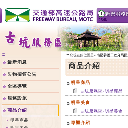
跳
到
主
要
內
容
:::
:::
您現在的位置是»
南區養護工程分局國
最新消息
商品介紹
失物招領公告
明星商品
全區導覽
古坑服務區-明星商品
服務設施
明星美食
商品介紹
古坑服務區-明星美食
明星商品
專櫃介紹
明星美食