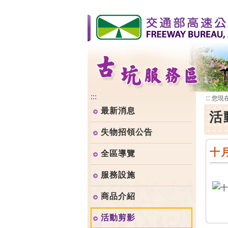
跳
到
主
要
內
容
:::
:::
您現
最新消息
活
失物招領公告
十
全區導覽
服務設施
商品介紹
活動剪影