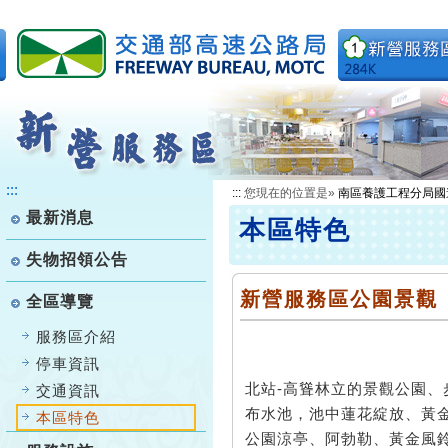
跳
到
主
要
內
容
:::
:::
您現在的位置是»
南區養護工程分局國
最新消息
本區特色
失物招領公告
新營服務區公園景觀
全區導覽
服務區介紹
停車資訊
北站-高聳林立的景觀公園
交通資訊
布水池，池中蓮花綻放、黃
本區特色
公園涼亭、阿勃勒、黃金風