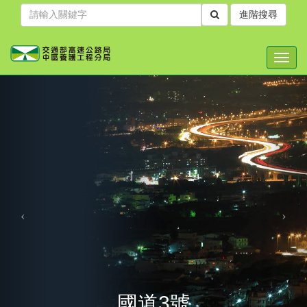
跳
進階搜尋
到
主
要
Toggl
內
:::
上
下
navig
容
一
一
個
個
國道3號