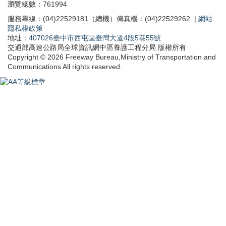
瀏覽總數：761994
業務統計
服務專線：(04)22529181（總機）傳真機：(04)22529262 |
網站
隱私權政策
委託研究報告
地址：
407026臺中市西屯區臺灣大道4段5巷55號
交通部高速公路局全球資訊網中區養護工程分局 版權所有
Copyright © 2026 Freeway Bureau,Ministry of Transportation and
公務出國報告
Communications All rights reserved.
預算及決算書
訴願決定書
請願處理結果
採購契約及公共工程契約
支付或接受之補助
公職人員利益衝突迴避法之身分關係揭露
勞務承攬派駐勞工申訴機制專區