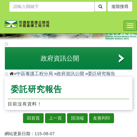
跳
進階搜尋
到
主
要
Tog
內
nav
容
:::
政府資訊公開
:::
»
中區養護工程分局
»
政府資訊公開
»
委託研究報告
法規及行政規則
委託研究報告
對外關係文書
條約
目前沒有資料！
行政指導有關文書
回首頁
上一頁
回頂端
友善列印
施政計畫
網站更新日期：115-08-07