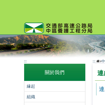
跳
到
主
要
內
容
:::
:::
»
中
關於我們
連
緣起
連
組織