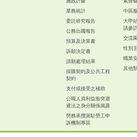
施政計畫
紫斑
業務統計
中區
委託研究報告
大甲
請參
公務出國報告
交流
預算及決算書
性別
訴願決定書
職業
請願處理結果
其他
採購契約及公共工程
契約
支付或接受之補助
公職人員利益衝突迴
避法之身分關係揭露
勞務承攬派駐勞工申
訴機制專區