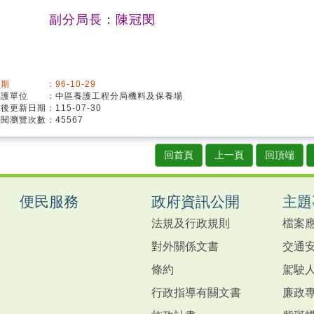
副分局長：陳冠閔
期 ：96-10-29
維護單位 ：中區養護工程分局機料及保養場
後更新日期：115-07-30
閱瀏覽次數：45567
回首頁
上一頁
回頂端
便民服務
政府資訊公開
主題
法規及行政規則
檔案
對外關係文書
交通
條約
駕駛
行政指導有關文書
廉政