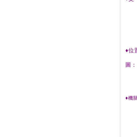
♦位
圖：
♦機