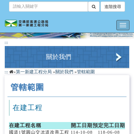
跳
進階搜尋
到
主
要
Toggl
內
navig
容
:::
關於我們
:::
»
第一新建工程分局
»
關於我們
»
管轄範圍
簡介
管轄範圍
組織架構
管轄範圍
在建工程
連絡方式
在建工程名稱
開工日期
預定完工日期
轄區工務所
國道1號圓山交流道改善工程
114-10-08
118-06-08