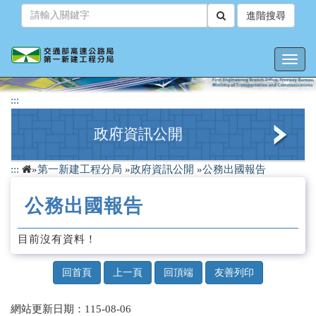
跳
進階搜尋
到
主
要
Toggl
內
navig
容
:::
政府資訊公開
:::
»
第一新建工程分局
»
政府資訊公開
»
公務出國報告
行政指導有關文書
公務出國報告
業務統計
委託研究報告
目前沒有資料！
公務出國報告
回首頁
上一頁
回頂端
友善列印
預算及決算書
網站更新日期：115-08-06