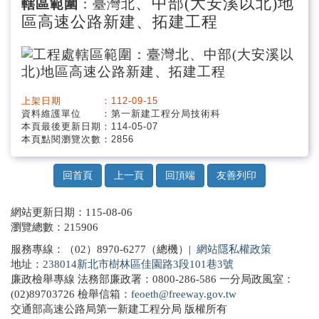
、中部(大安溪以北)地
轄區範圍
：臺灣北
區高速公路新建、拓建工程
上架日期 ：112-09-15
資料維護單位 ：第一新建工程分局技術科
本頁最後更新日期：114-05-07
本頁點閱瀏覽次數：2856
回首頁
上一頁
回頂端
友善列印
網站更新日期：115-08-06
瀏覽總數：215906
服務專線：（02）8970-6277（總機）|
網站隱私權政策
地址：
238014新北市樹林區佳園路3段101巷3號
廉政檢舉專線 法務部廉政署：0800-286-586 一分局政風室：
(02)89703726 檢舉信箱：
feoeth@freeway.gov.tw
交通部高速公路局第一新建工程分局 版權所有