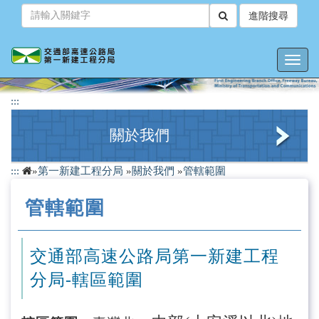
跳
進階搜尋
到
主
要
Toggl
內
navig
容
:::
關於我們
:::
»
第一新建工程分局
»
關於我們
»
管轄範圍
簡介
管轄範圍
組織架構
管轄範圍
交通部高速公路局第一新建工程
連絡方式
分局-轄區範圍
轄區工務所