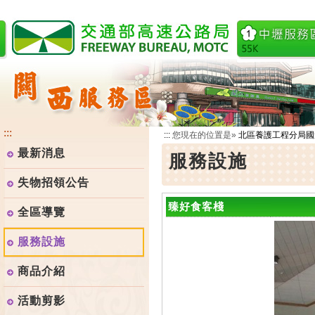
跳
到
主
要
內
容
:::
:::
您現在的位置是»
北區養護工程分局國
最新消息
服務設施
失物招領公告
臻好食客棧
全區導覽
服務設施
商品介紹
活動剪影