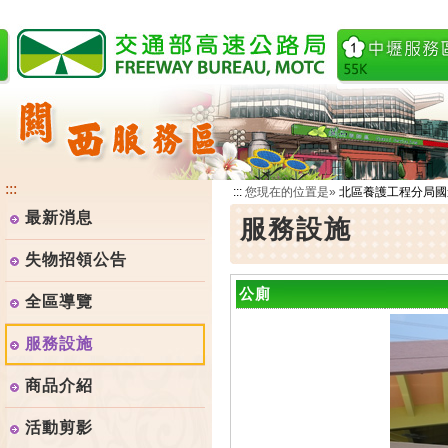
跳
到
主
要
內
容
:::
:::
您現在的位置是»
北區養護工程分局國
最新消息
服務設施
失物招領公告
公廁
全區導覽
服務設施
商品介紹
活動剪影