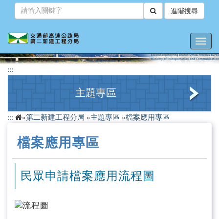
跳
進階搜尋
到
主
要
Toggl
內
navig
容
:::
主題專區
:::
»
第二新建工程分局
»
主題專區
»
檔案應用專區
檔案應用專區
檔案應用專區
性別平等專區
性騷擾防治專區
民眾申請檔案應用流程圖
職業安全衛生專區
人權教育專區