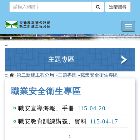
跳
進階搜尋
到
主
要
Toggl
內
navig
容
:::
主題專區
:::
»
第二新建工程分局
»
主題專區
»
職業安全衛生專區
檔案應用專區
職業安全衛生專區
性別平等專區
性騷擾防治專區
職安宣導海報、手冊
115-04-20
職業安全衛生專區
職安教育訓練講義、資料
115-04-17
人權教育專區
1