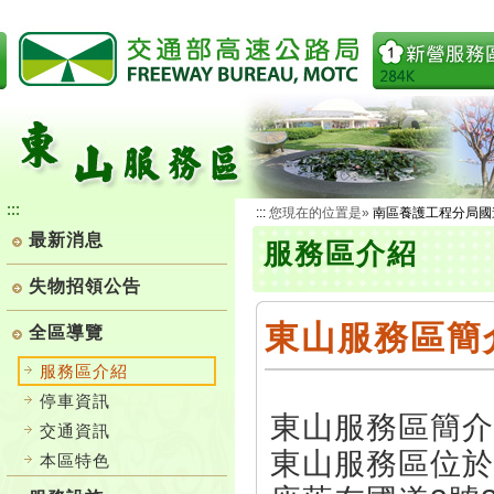
跳
到
主
要
內
容
:::
:::
您現在的位置是»
南區養護工程分局國
最新消息
服務區介紹
失物招領公告
東山服務區簡
全區導覽
服務區介紹
停車資訊
東山服務區簡介
交通資訊
東山服務區位於
本區特色