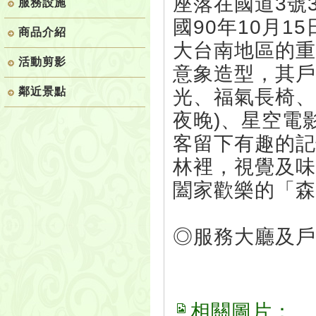
座落在國道3號3
服務設施
國90年10月
商品介紹
大台南地區的重
活動剪影
意象造型，其戶
鄰近景點
光、福氣長椅、
夜晚)、星空電
客留下有趣的記
林裡，視覺及味
闔家歡樂的「森
◎服務大廳及戶
相關圖片：