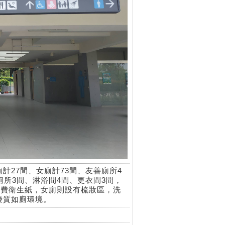
計27間、女廁計73間、友善廁所4
廁所3間、淋浴間4間、更衣間3間，
免費衛生紙，女廁則設有梳妝區，洗
優質如廁環境。