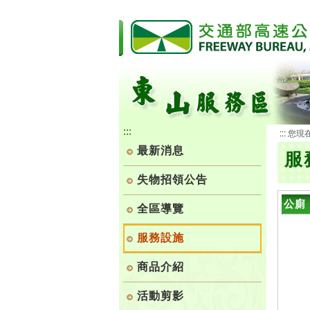
跳
到
主
要
內
容
:::
:::
您現
最新消息
服
失物招領公告
公廁
全區導覽
服務設施
商品介紹
活動剪影