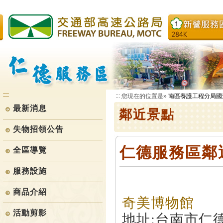
跳
到
主
要
內
容
:::
:::
您現在的位置是»
南區養護工程分局國
最新消息
鄰近景點
失物招領公告
仁德服務區鄰
全區導覽
服務設施
商品介紹
奇美博物館
活動剪影
地址:台南市仁