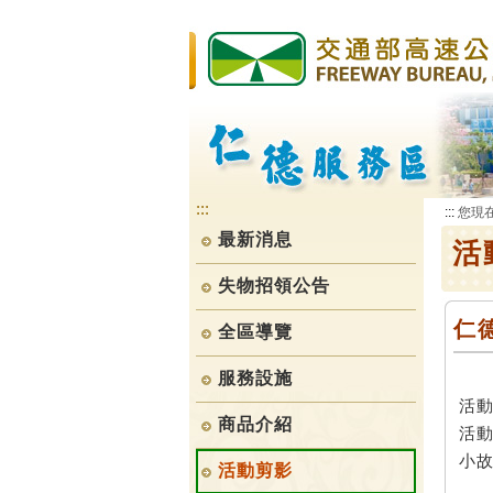
跳
到
主
要
內
容
:::
:::
您現
最新消息
活
失物招領公告
仁
全區導覽
服務設施
活動
商品介紹
活
小
活動剪影