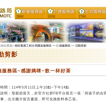
在的位置是»
南區養護工程分局國道服務區
>>
仁德服務區
>>
活動剪影
動剪影
德服務區~感謝媽咪~飲一杯好茶
時間：114年5月11日上午10點~下午14點
動說明：母親節當天，於官方社群FB平台留言一張「與孩子的合
故事，出示圖片留言畫面，即可兌換飲料券乙張。