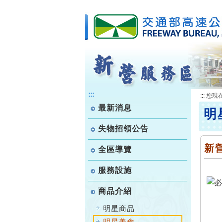
跳
到
主
要
內
容
:::
:::
您現
最新消息
明
失物招領公告
新
全區導覽
服務設施
商品介紹
明星商品
明星美食