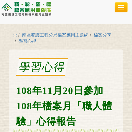
跳
到
主
要
內
容
:::
南區養護工程分局檔案應用主題網
檔案分享
學習心得
學習心得
108年11月20日參加
108年檔案月「職人體
驗」心得報告