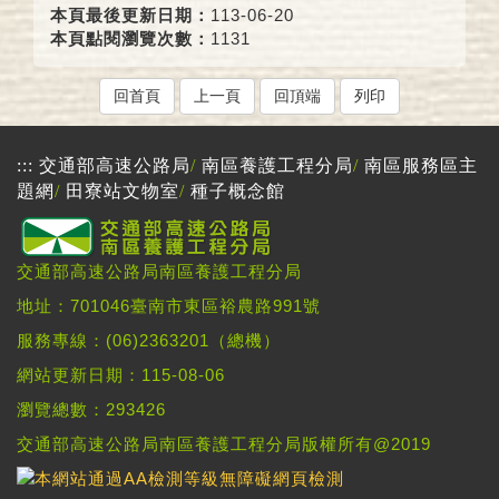
本頁最後更新日期：
113-06-20
本頁點閱瀏覽次數：
1131
回首頁
上一頁
回頂端
列印
:::
交通部高速公路局
/
南區養護工程分局
/
南區服務區主
題網
/
田寮站文物室
/
種子概念館
交通部高速公路局南區養護工程分局
地址：701046臺南市東區裕農路991號
服務專線：(06)2363201（總機）
網站更新日期：115-08-06
瀏覽總數：293426
交通部高速公路局南區養護工程分局版權所有@2019