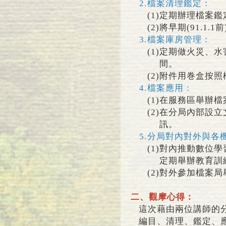
2.
檔案清理鑑定：
(1)
定期辦理檔案鑑
(2)
將早期(91.1
3.
檔案庫房管理：
(1)
定期做火災、水
間。
(2)
附件用巻盒按照
4.
檔案應用：
(1)
在服務區舉辦檔
(2)
在分局內部設立
訊。
5.
分局對內對外與各
(1)
對內推動數位學
定期舉辦教育訓
(2)
對外參加檔案局
二、觀摩心得：
這次藉由兩位講師的
編目、清理、鑑定、