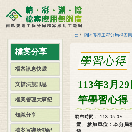
:::
:::
南區養護工程分局檔案
檔案分享
學習心得
檔案訊息快遞
113年3月
文檔法規訊息
竿學習心得
檔案管理大事紀
知識分享
發布時間：
113-05-09
壹、參加單位：本分局
檔案宣導活動紀
婷