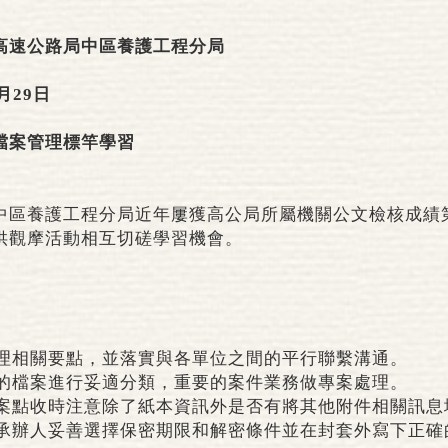
高速公路局中區養護工程分局
月29日
檔案管理標竿學習
中區養護工程分局近年屢獲高公局所屬機關公文檢核成績
供觀摩活動相互切磋學習機會。
：
理相關要點，並落實與各單位之間的平行聯繫溝通。
的檔案進行妥適分類，重要的案件業務做專案處理。
案點收時注意除了紙本資訊外是否有將其他附件相關訊息
承辦人妥善選擇保密期限和解密條件並在封套外寫下正確