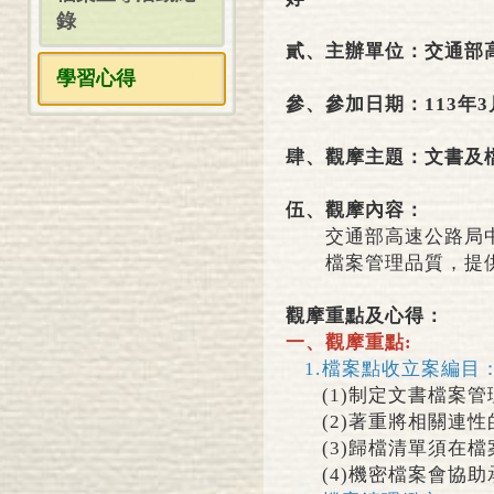
錄
貳、主辦單位：交通部
學習心得
參、參加日期：113年3
肆、觀摩主題：文書及
伍、
觀摩內容：
交通部高速公路局
檔案管理品質，提
觀摩重點及心得：
一、觀摩重點:
1.
檔案點收立案編目
(1)
制定文書檔案管
(2)
著重將相關連性
(3)
歸檔清單須在檔
(4)
機密檔案會協助