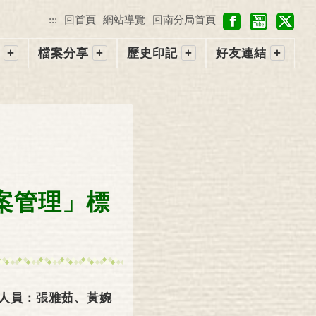
f
y
X
:::
回首頁
網站導覽
回南分局首頁
a
o
c
u
檔案分享
歷史印記
好友連結
e
t
b
u
o
b
o
e
k
檔案管理」標
人員：張雅茹、黃婉