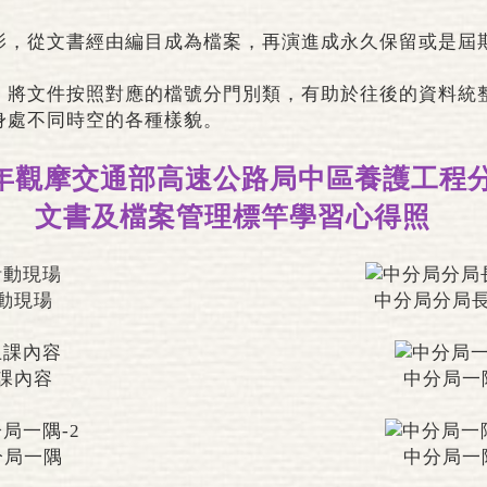
影，從文書經由編目成為檔案，再演進成永久保留或是屆
，將文件按照對應的檔號分門別類，有助於往後的資料統
身處不同時空的各種樣貌。
3年觀摩交通部高速公路局中區養護工程
文書及檔案管理標竿學習心得照
動現瑒
中分局分局
課內容
中分局一
分局一隅
中分局一