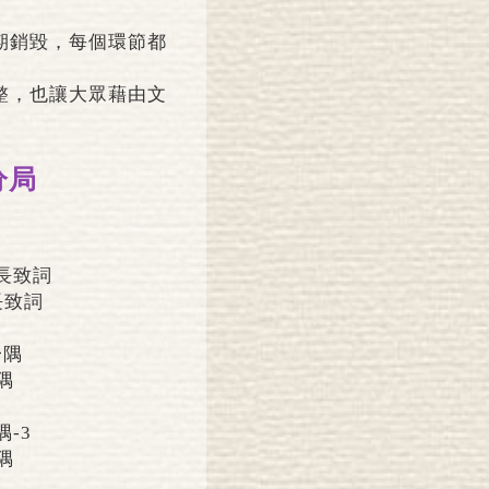
期銷毀，每個環節都
整，也讓大眾藉由文
分局
長致詞
隅
隅