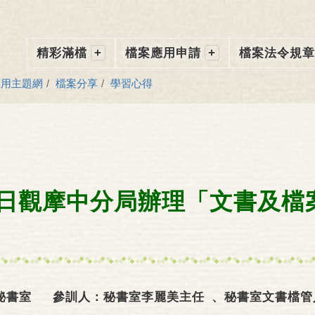
跳
到
主
要
精彩滿檔
檔案應用申請
檔案法令規章
內
容
應用主題網
檔案分享
學習心得
29日觀摩中分局辦理「文書及
秘書室 參訓人：秘書室李麗美主任 、秘書室文書檔管