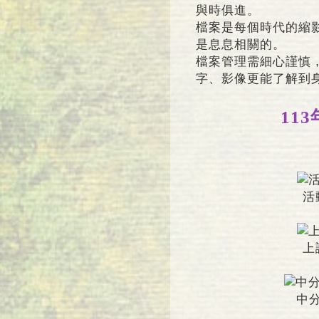
與時俱進。
檔案是每個時代的縮
是息息相關的。
檔案管理需細心謹慎
字、影像更能了解到
11
活
上
中