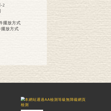
列
件擺放方式