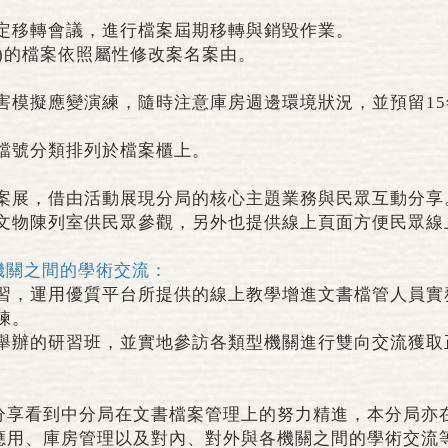
定移轉會議，進行檔案屆期移轉與銷毀作業。
.1前)的檔案依照屬性修改案名案由。
害模擬應變演練，隨時注意庫房週邊環境狀況，並預留1
檔號分類排列於檔案櫃上。
案展，借由活動展現分局的核心主題業務與民眾互動分享
文物陳列室供民眾參觀，另外也提供線上頁面方便民眾線
機關之間的學術交流：
習，運用優質平台所提供的線上教學增進文書檔管人員實
練。
舉辦的研習班，並實地參訪各類型機關進行雙向交流獲取
分享看到中分局在文書檔案管理上的努力精進，本分局亦
應用、庫房管理以及對內、對外與各機關之間的學術交流