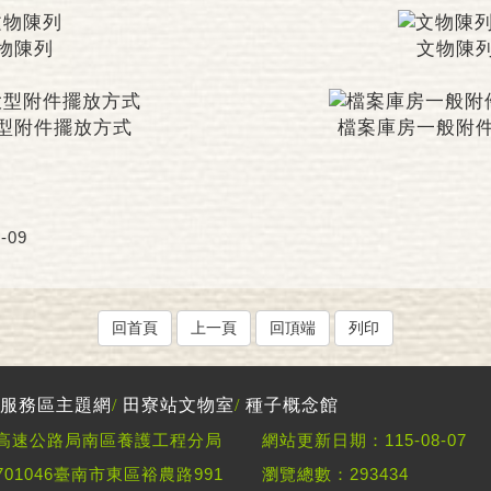
物陳列
文物陳
型附件擺放方式
檔案庫房一般附
-09
回首頁
上一頁
回頂端
列印
服務區主題網
/
田寮站文物室
/
種子概念館
高速公路局南區養護工程分局
網站更新日期：115-08-07
01046臺南市東區裕農路991
瀏覽總數：293434