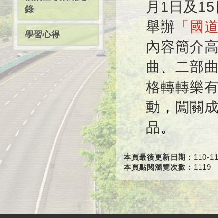
月1日及1
錄
舉辦
「國道
學習心得
內容簡介
曲
二部
、
格轉轉樂
動
闖關
，
品
。
本頁最後更新日期：
110-11
本頁點閱瀏覽次數：
1119