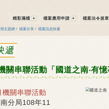
跳
到
主
要
精彩滿檔
檔案應用申請
檔案法令規章
內
容
應用主題網
檔案分享
檔案訊息快遞
快遞
月機關串聯活動「國道之南‧有
案月機關串聯活動
南分局108年11