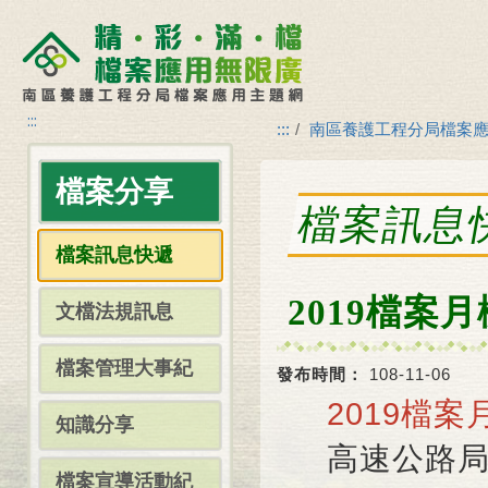
:::
:::
南區養護工程分局檔案
檔案分享
檔案訊息
檔案訊息快遞
2019檔案
文檔法規訊息
檔案管理大事紀
發布時間：
108-11-06
2019檔
知識分享
高速公路局
檔案宣導活動紀