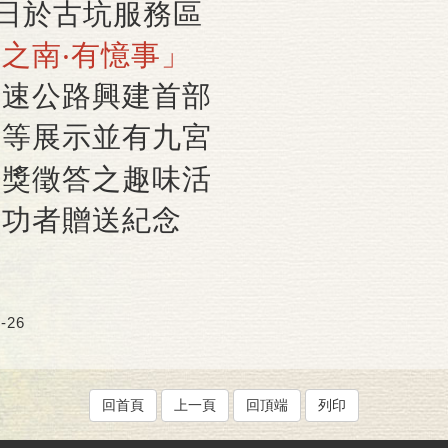
5日於古坑服務區
之南‧有憶事」
高速公路興建首部
曲等展示並有九宮
有獎徵答之趣味活
成功者贈送紀念
-26
回首頁
上一頁
回頂端
列印