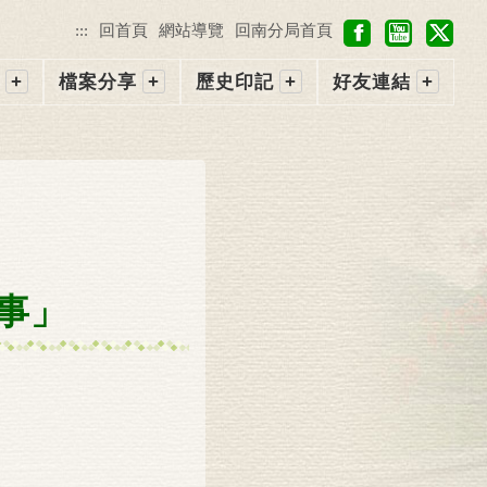
f
y
X
:::
回首頁
網站導覽
回南分局首頁
a
o
c
u
檔案分享
歷史印記
好友連結
e
t
b
u
o
b
o
e
k
憶事」