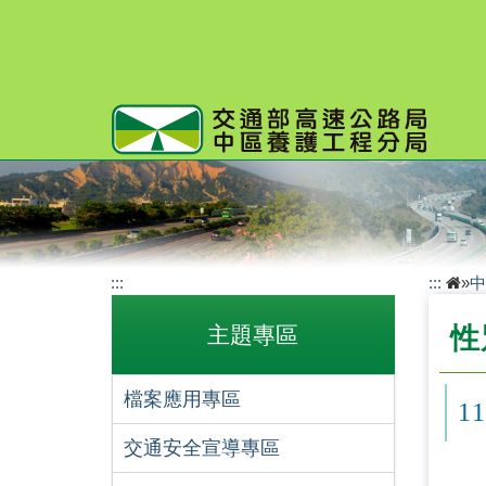
跳
到
主
要
內
容
:::
:::
»
中
主題專區
性
檔案應用專區
1
交通安全宣導專區