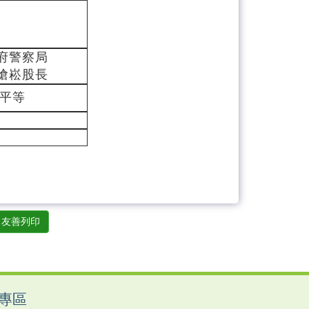
府警察局
滄崧股長
別平等
友善列印
專區