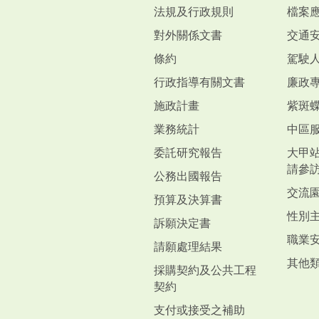
法規及行政規則
檔案
對外關係文書
交通
條約
駕駛
行政指導有關文書
廉政
施政計畫
紫斑
業務統計
中區
委託研究報告
大甲
請參
公務出國報告
交流
預算及決算書
性別
訴願決定書
職業
請願處理結果
其他
採購契約及公共工程
契約
支付或接受之補助