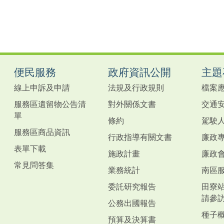
便民服務
政府資訊公開
主題
線上申訴及申請
法規及行政規則
檔案
服務區遺留物公告清
對外關係文書
交通
單
條約
駕駛
服務區商品資訊
行政指導有關文書
廉政
表單下載
施政計畫
廉政
常見問答集
業務統計
南區
委託研究報告
田寮
請參
公務出國報告
種子
預算及決算書