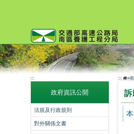
跳
到
主
要
內
容
:::
:::
»
南
政府資訊公開
訴
法規及行政規則
本
對外關係文書